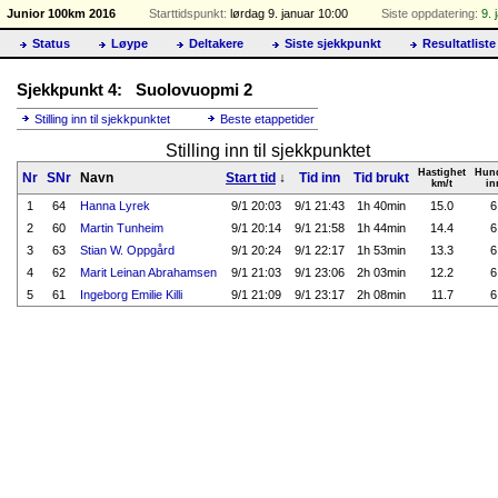
Junior 100km 2016
Starttidspunkt:
lørdag 9. januar 10:00
Siste oppdatering:
9. 
Status
Løype
Deltakere
Siste sjekkpunkt
Resultatliste
Sjekkpunkt 4: Suolovuopmi 2
Stilling inn til sjekkpunktet
Beste etappetider
Stilling inn til sjekkpunktet
Hastighet
Hun
Nr
SNr
Navn
Start tid
↓
Tid inn
Tid brukt
km/t
in
1
64
Hanna Lyrek
9/1 20:03
9/1 21:43
1h 40min
15.0
6
2
60
Martin Tunheim
9/1 20:14
9/1 21:58
1h 44min
14.4
6
3
63
Stian W. Oppgård
9/1 20:24
9/1 22:17
1h 53min
13.3
6
4
62
Marit Leinan Abrahamsen
9/1 21:03
9/1 23:06
2h 03min
12.2
6
5
61
Ingeborg Emilie Killi
9/1 21:09
9/1 23:17
2h 08min
11.7
6