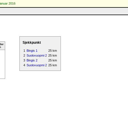
januar 2016
Sjekkpunkt
der
n
1
Bingis 1
25 km
2
Suolovuopmi 2
25 km
3
Bingis 2
25 km
4
Suolovuopmi 2
25 km