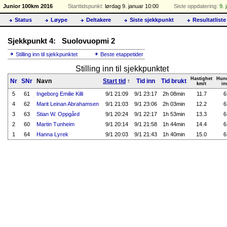
Junior 100km 2016
Starttidspunkt:
lørdag 9. januar 10:00
Siste oppdatering:
9. 
Status
Løype
Deltakere
Siste sjekkpunkt
Resultatliste
Sjekkpunkt 4: Suolovuopmi 2
Stilling inn til sjekkpunktet
Beste etappetider
Stilling inn til sjekkpunktet
Hastighet
Hun
Nr
SNr
Navn
Start tid
↑
Tid inn
Tid brukt
km/t
in
5
61
Ingeborg Emilie Killi
9/1 21:09
9/1 23:17
2h 08min
11.7
6
4
62
Marit Leinan Abrahamsen
9/1 21:03
9/1 23:06
2h 03min
12.2
6
3
63
Stian W. Oppgård
9/1 20:24
9/1 22:17
1h 53min
13.3
6
2
60
Martin Tunheim
9/1 20:14
9/1 21:58
1h 44min
14.4
6
1
64
Hanna Lyrek
9/1 20:03
9/1 21:43
1h 40min
15.0
6