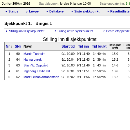
Junior 100km 2016
Starttidspunkt:
lørdag 9. januar 10:00
Siste oppdatering:
9. 
Status
Løype
Deltakere
Siste sjekkpunkt
Resultatliste
Sjekkpunkt 1: Bingis 1
Stilling inn til sjekkpunktet
Stilling ut fra sjekkpunktet
Beste etappetide
Stilling inn til sjekkpunktet
Hastighet
Hun
Nr
↓
SNr
Navn
Start tid
Tid inn
Tid brukt
km/t
in
1
60
Martin Tunheim
9/1 10:00
9/1 11:40
1h 40min
15.0
6
2
64
Hanna Lyrek
9/1 10:04
9/1 11:43
1h 39min
15.2
6
3
63
Stian W. Oppgård
9/1 10:03
9/1 11:46
1h 43min
14.6
6
4
61
Ingeborg Emilie Killi
9/1 10:01
9/1 11:51
1h 50min
13.6
6
5
62
Marit Leinan Abrahamsen
9/1 10:02
9/1 11:56
1h 54min
13.2
6