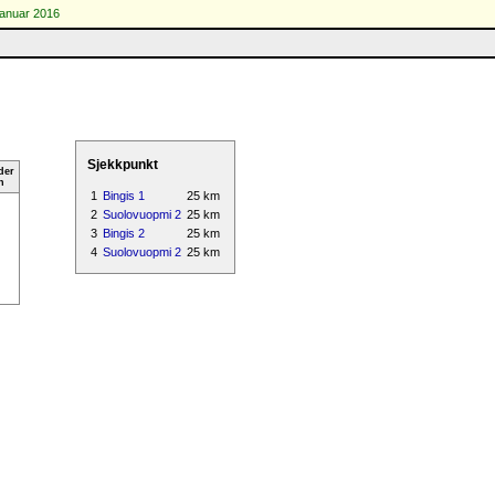
januar 2016
Sjekkpunkt
der
n
1
Bingis 1
25 km
2
Suolovuopmi 2
25 km
3
Bingis 2
25 km
4
Suolovuopmi 2
25 km