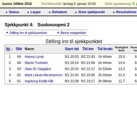
Junior 100km 2016
Starttidspunkt:
lørdag 9. januar 10:00
Siste oppdatering:
9. 
Status
Løype
Deltakere
Siste sjekkpunkt
Resultatliste
Sjekkpunkt 4: Suolovuopmi 2
Stilling inn til sjekkpunktet
Beste etappetider
Stilling inn til sjekkpunktet
Hastighet
Hun
Nr
↓
SNr
Navn
Start tid
Tid inn
Tid brukt
km/t
in
1
64
Hanna Lyrek
9/1 20:03
9/1 21:43
1h 40min
15.0
6
2
60
Martin Tunheim
9/1 20:14
9/1 21:58
1h 44min
14.4
6
3
63
Stian W. Oppgård
9/1 20:24
9/1 22:17
1h 53min
13.3
6
4
62
Marit Leinan Abrahamsen
9/1 21:03
9/1 23:06
2h 03min
12.2
6
5
61
Ingeborg Emilie Killi
9/1 21:09
9/1 23:17
2h 08min
11.7
6