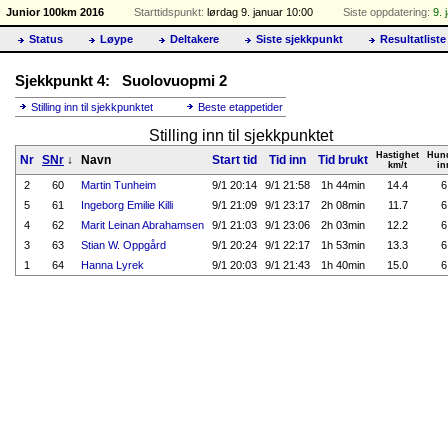
Junior 100km 2016
Starttidspunkt:
lørdag 9. januar 10:00
Siste oppdatering:
9. 
Status
Løype
Deltakere
Siste sjekkpunkt
Resultatliste
Sjekkpunkt 4: Suolovuopmi 2
Stilling inn til sjekkpunktet
Beste etappetider
Stilling inn til sjekkpunktet
Hastighet
Hun
Nr
SNr
↓
Navn
Start tid
Tid inn
Tid brukt
km/t
in
2
60
Martin Tunheim
9/1 20:14
9/1 21:58
1h 44min
14.4
6
5
61
Ingeborg Emilie Killi
9/1 21:09
9/1 23:17
2h 08min
11.7
6
4
62
Marit Leinan Abrahamsen
9/1 21:03
9/1 23:06
2h 03min
12.2
6
3
63
Stian W. Oppgård
9/1 20:24
9/1 22:17
1h 53min
13.3
6
1
64
Hanna Lyrek
9/1 20:03
9/1 21:43
1h 40min
15.0
6