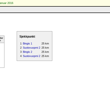
januar 2016
Sjekkpunkt
der
n
1
Bingis 1
25 km
2
Suolovuopmi 2
25 km
3
Bingis 2
25 km
4
Suolovuopmi 2
25 km