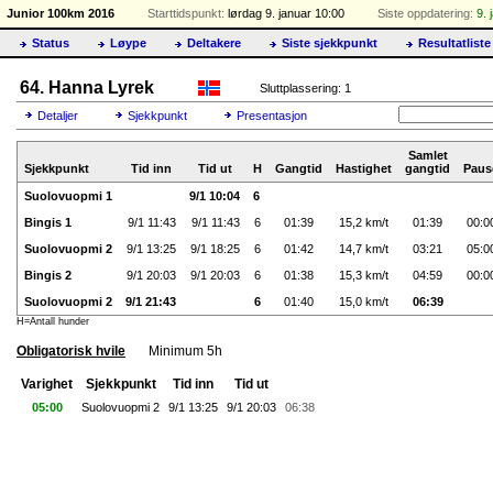
Junior 100km 2016
Starttidspunkt:
lørdag 9. januar 10:00
Siste oppdatering:
9. 
Status
Løype
Deltakere
Siste sjekkpunkt
Resultatliste
64. Hanna Lyrek
Sluttplassering: 1
Detaljer
Sjekkpunkt
Presentasjon
Samlet
Sjekkpunkt
Tid inn
Tid ut
H
Gangtid
Hastighet
gangtid
Paus
Suolovuopmi 1
9/1 10:04
6
Bingis 1
9/1 11:43
9/1 11:43
6
01:39
15,2 km/t
01:39
00:0
Suolovuopmi 2
9/1 13:25
9/1 18:25
6
01:42
14,7 km/t
03:21
05:0
Bingis 2
9/1 20:03
9/1 20:03
6
01:38
15,3 km/t
04:59
00:0
Suolovuopmi 2
9/1 21:43
6
01:40
15,0 km/t
06:39
H=Antall hunder
Obligatorisk hvile
Minimum 5h
Varighet
Sjekkpunkt
Tid inn
Tid ut
05:00
Suolovuopmi 2
9/1 13:25
9/1 20:03
06:38