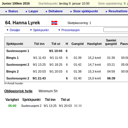
Junior 100km 2016
Starttidspunkt:
lørdag 9. januar 10:00
Siste oppdatering:
9. 
Status
Løype
Deltakere
Siste sjekkpunkt
Resultatliste
64. Hanna Lyrek
Sluttplassering: 1
Detaljer
Sjekkpunkt
Presentasjon
Samlet
Sjekkpunkt
Tid inn
Tid ut
H
Gangtid
Hastighet
gangtid
Paus
Suolovuopmi 1
9/1 10:04
6
Bingis 1
9/1 11:43
9/1 11:43
6
01:39
15,2 km/t
01:39
00:0
Suolovuopmi 2
9/1 13:25
9/1 18:25
6
01:42
14,7 km/t
03:21
05:0
Bingis 2
9/1 20:03
9/1 20:03
6
01:38
15,3 km/t
04:59
00:0
Suolovuopmi 2
9/1 21:43
6
01:40
15,0 km/t
06:39
H=Antall hunder
Obligatorisk hvile
Minimum 5h
Varighet
Sjekkpunkt
Tid inn
Tid ut
05:00
Suolovuopmi 2
9/1 13:25
9/1 20:03
06:38