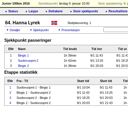
Junior 100km 2016
Starttidspunkt:
lørdag 9. januar 10:00
Siste oppdatering:
9. 
Status
Løype
Deltakere
Siste sjekkpunkt
Resultatliste
64. Hanna Lyrek
Sluttplassering: 1
Detaljer
Sjekkpunkt
Presentasjon
Sjekkpunkt passeringer
ENr
Navn
Tid brukt
Tid inn
Tid ut
1
Bingis 1
1h 39min
9/1 11:43
9/1 11:4
2
Suolovuopmi 2
1h 42min
9/1 13:25
9/1 18:2
3
Bingis 2
1h 38min
9/1 20:03
9/1 20:0
Etappe statistikk
ENr
Fra - Til
Start tid
Slutt tid
Tid
1
Suolovuopmi 1 - Bingis 1
9/1 10:04
9/1 11:43
1h 
2
Bingis 1 - Suolovuopmi 2
9/1 11:43
9/1 13:25
1h 
3
Suolovuopmi 2 - Bingis 2
9/1 18:25
9/1 20:03
1h 
4
Bingis 2 - Suolovuopmi 2
9/1 20:03
9/1 21:43
1h 