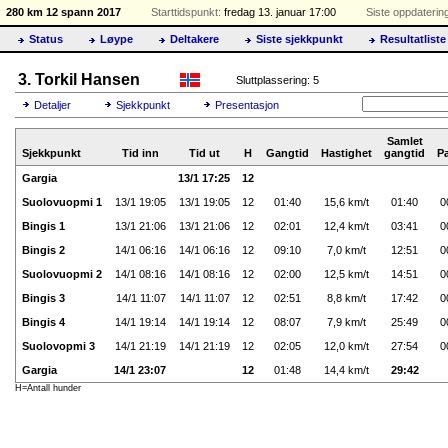
280 km 12 spann 2017
Starttidspunkt:
fredag 13. januar 17:00
Siste oppdaterin
Status
Løype
Deltakere
Siste sjekkpunkt
Resultatliste
3. Torkil Hansen
Sluttplassering: 5
Detaljer
Sjekkpunkt
Presentasjon
Samlet
Sjekkpunkt
Tid inn
Tid ut
H
Gangtid
Hastighet
gangtid
P
Gargia
13/1 17:25
12
Suolovuopmi 1
13/1 19:05
13/1 19:05
12
01:40
15,6 km/t
01:40
0
Bingis 1
13/1 21:06
13/1 21:06
12
02:01
12,4 km/t
03:41
0
Bingis 2
14/1 06:16
14/1 06:16
12
09:10
7,0 km/t
12:51
0
Suolovuopmi 2
14/1 08:16
14/1 08:16
12
02:00
12,5 km/t
14:51
0
Bingis 3
14/1 11:07
14/1 11:07
12
02:51
8,8 km/t
17:42
0
Bingis 4
14/1 19:14
14/1 19:14
12
08:07
7,9 km/t
25:49
0
Suolovopmi 3
14/1 21:19
14/1 21:19
12
02:05
12,0 km/t
27:54
0
Gargia
14/1 23:07
12
01:48
14,4 km/t
29:42
H=Antall hunder