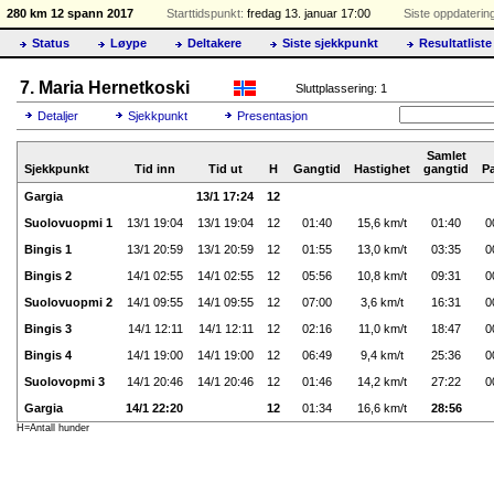
280 km 12 spann 2017
Starttidspunkt:
fredag 13. januar 17:00
Siste oppdaterin
Status
Løype
Deltakere
Siste sjekkpunkt
Resultatliste
7. Maria Hernetkoski
Sluttplassering: 1
Detaljer
Sjekkpunkt
Presentasjon
Samlet
Sjekkpunkt
Tid inn
Tid ut
H
Gangtid
Hastighet
gangtid
P
Gargia
13/1 17:24
12
Suolovuopmi 1
13/1 19:04
13/1 19:04
12
01:40
15,6 km/t
01:40
0
Bingis 1
13/1 20:59
13/1 20:59
12
01:55
13,0 km/t
03:35
0
Bingis 2
14/1 02:55
14/1 02:55
12
05:56
10,8 km/t
09:31
0
Suolovuopmi 2
14/1 09:55
14/1 09:55
12
07:00
3,6 km/t
16:31
0
Bingis 3
14/1 12:11
14/1 12:11
12
02:16
11,0 km/t
18:47
0
Bingis 4
14/1 19:00
14/1 19:00
12
06:49
9,4 km/t
25:36
0
Suolovopmi 3
14/1 20:46
14/1 20:46
12
01:46
14,2 km/t
27:22
0
Gargia
14/1 22:20
12
01:34
16,6 km/t
28:56
H=Antall hunder