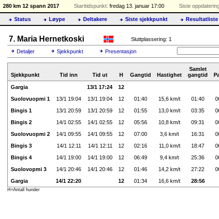
280 km 12 spann 2017
Starttidspunkt:
fredag 13. januar 17:00
Siste oppdaterin
Status
Løype
Deltakere
Siste sjekkpunkt
Resultatliste
7. Maria Hernetkoski
Sluttplassering: 1
Detaljer
Sjekkpunkt
Presentasjon
Samlet
Sjekkpunkt
Tid inn
Tid ut
H
Gangtid
Hastighet
gangtid
P
Gargia
13/1 17:24
12
Suolovuopmi 1
13/1 19:04
13/1 19:04
12
01:40
15,6 km/t
01:40
0
Bingis 1
13/1 20:59
13/1 20:59
12
01:55
13,0 km/t
03:35
0
Bingis 2
14/1 02:55
14/1 02:55
12
05:56
10,8 km/t
09:31
0
Suolovuopmi 2
14/1 09:55
14/1 09:55
12
07:00
3,6 km/t
16:31
0
Bingis 3
14/1 12:11
14/1 12:11
12
02:16
11,0 km/t
18:47
0
Bingis 4
14/1 19:00
14/1 19:00
12
06:49
9,4 km/t
25:36
0
Suolovopmi 3
14/1 20:46
14/1 20:46
12
01:46
14,2 km/t
27:22
0
Gargia
14/1 22:20
12
01:34
16,6 km/t
28:56
H=Antall hunder