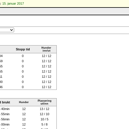
g:
15. januar 2017
Hunder
Stopp tid
inn/ut
04
0
12 / 12
59
0
12 / 12
55
0
12 / 12
55
0
12 / 12
11
0
12 / 12
00
0
12 / 12
46
0
12 / 12
Plassering
d brukt
Hunder
ut/inn
 40min
12
13 / 12
 55min
12
12 / 10
 56min
12
10 / 5
 00min
12
5 / 8