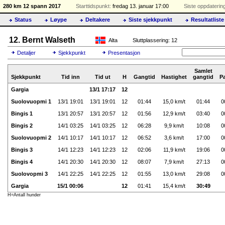
280 km 12 spann 2017
Starttidspunkt:
fredag 13. januar 17:00
Siste oppdaterin
Status
Løype
Deltakere
Siste sjekkpunkt
Resultatliste
12. Bernt Walseth
Alta
Sluttplassering: 12
Detaljer
Sjekkpunkt
Presentasjon
Samlet
Sjekkpunkt
Tid inn
Tid ut
H
Gangtid
Hastighet
gangtid
P
Gargia
13/1 17:17
12
Suolovuopmi 1
13/1 19:01
13/1 19:01
12
01:44
15,0 km/t
01:44
0
Bingis 1
13/1 20:57
13/1 20:57
12
01:56
12,9 km/t
03:40
0
Bingis 2
14/1 03:25
14/1 03:25
12
06:28
9,9 km/t
10:08
0
Suolovuopmi 2
14/1 10:17
14/1 10:17
12
06:52
3,6 km/t
17:00
0
Bingis 3
14/1 12:23
14/1 12:23
12
02:06
11,9 km/t
19:06
0
Bingis 4
14/1 20:30
14/1 20:30
12
08:07
7,9 km/t
27:13
0
Suolovopmi 3
14/1 22:25
14/1 22:25
12
01:55
13,0 km/t
29:08
0
Gargia
15/1 00:06
12
01:41
15,4 km/t
30:49
H=Antall hunder