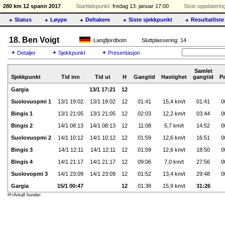
280 km 12 spann 2017
Starttidspunkt:
fredag 13. januar 17:00
Siste oppdaterin
Status
Løype
Deltakere
Siste sjekkpunkt
Resultatliste
18. Ben Voigt
Langfjordbotn
Sluttplassering: 14
Detaljer
Sjekkpunkt
Presentasjon
Samlet
Sjekkpunkt
Tid inn
Tid ut
H
Gangtid
Hastighet
gangtid
P
Gargia
13/1 17:21
12
Suolovuopmi 1
13/1 19:02
13/1 19:02
12
01:41
15,4 km/t
01:41
0
Bingis 1
13/1 21:05
13/1 21:05
12
02:03
12,2 km/t
03:44
0
Bingis 2
14/1 08:13
14/1 08:13
12
11:08
5,7 km/t
14:52
0
Suolovuopmi 2
14/1 10:12
14/1 10:12
12
01:59
12,6 km/t
16:51
0
Bingis 3
14/1 12:11
14/1 12:11
12
01:59
12,6 km/t
18:50
0
Bingis 4
14/1 21:17
14/1 21:17
12
09:06
7,0 km/t
27:56
0
Suolovopmi 3
14/1 23:09
14/1 23:09
12
01:52
13,4 km/t
29:48
0
Gargia
15/1 00:47
12
01:38
15,9 km/t
31:26
H=Antall hunder