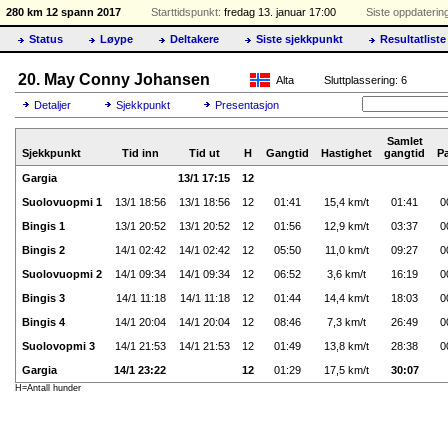
280 km 12 spann 2017
Starttidspunkt:
fredag 13. januar 17:00
Siste oppdaterin
Status
Løype
Deltakere
Siste sjekkpunkt
Resultatliste
20. May Conny Johansen
Alta
Sluttplassering: 6
Detaljer
Sjekkpunkt
Presentasjon
Samlet
Sjekkpunkt
Tid inn
Tid ut
H
Gangtid
Hastighet
gangtid
P
Gargia
13/1 17:15
12
Suolovuopmi 1
13/1 18:56
13/1 18:56
12
01:41
15,4 km/t
01:41
0
Bingis 1
13/1 20:52
13/1 20:52
12
01:56
12,9 km/t
03:37
0
Bingis 2
14/1 02:42
14/1 02:42
12
05:50
11,0 km/t
09:27
0
Suolovuopmi 2
14/1 09:34
14/1 09:34
12
06:52
3,6 km/t
16:19
0
Bingis 3
14/1 11:18
14/1 11:18
12
01:44
14,4 km/t
18:03
0
Bingis 4
14/1 20:04
14/1 20:04
12
08:46
7,3 km/t
26:49
0
Suolovopmi 3
14/1 21:53
14/1 21:53
12
01:49
13,8 km/t
28:38
0
Gargia
14/1 23:22
12
01:29
17,5 km/t
30:07
H=Antall hunder