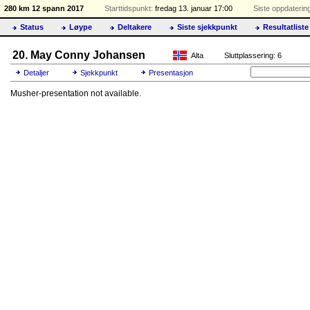
280 km 12 spann 2017
Starttidspunkt:
fredag 13. januar 17:00
Siste oppdaterin
Status
Løype
Deltakere
Siste sjekkpunkt
Resultatliste
20. May Conny Johansen
Alta
Sluttplassering: 6
Detaljer
Sjekkpunkt
Presentasjon
Musher-presentation not available.