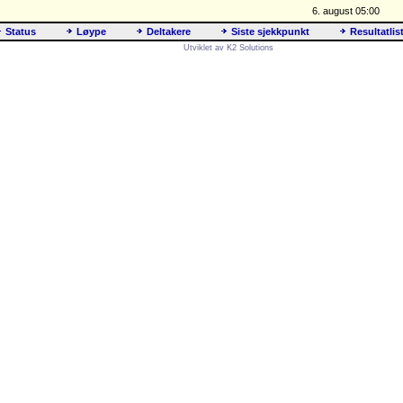
6. august 05:00
Status
Løype
Deltakere
Siste sjekkpunkt
Resultatlis
Utviklet av K2 Solutions