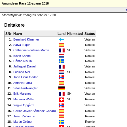
Amundsen Race 12-spann 2018
Starttidspunkt:
fredag 23. februar 17:30
Deltakere
SNr
Navn
Land
Hjemsted
Status
1.
Bernhard Klammer
Veteran
2.
Salva Luque
Rookie
3.
Catherine Fontaine-Mathis
SH
Veteran
4.
Kevin Koene
Rookie
5.
Håkan Nisula
Rookie
6.
Juillaguet Daniel
Veteran
8.
Lucinda Mol
SH
Rookie
9.
John Einar Oddan
Rookie
10.
Antonio Parra
Rookie
11.
Silvia Furtwängler
Veteran
12.
Erik Martinez
SH
Veteran
13.
Manuela Walter
SH
Rookie
14.
Yngve Opgård
Veteran
15.
Carlos Javier Sánchez Caballo
Rookie
17.
Julian Zufiaurre
Rookie
18.
Martin Gröger
Rookie