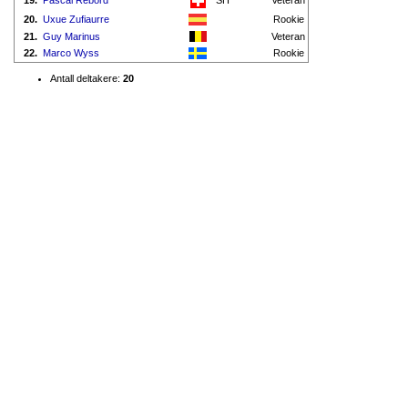
19.
Pascal Rebord
SH
Veteran
20.
Uxue Zufiaurre
Rookie
21.
Guy Marinus
Veteran
22.
Marco Wyss
Rookie
Antall deltakere:
20