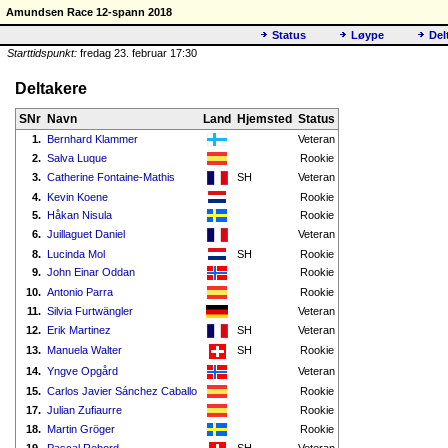
Amundsen Race 12-spann 2018
Status
Løype
Del
Starttidspunkt:
fredag 23. februar 17:30
Deltakere
SNr
Navn
Land
Hjemsted
Status
1.
Bernhard Klammer
Veteran
2.
Salva Luque
Rookie
3.
Catherine Fontaine-Mathis
SH
Veteran
4.
Kevin Koene
Rookie
5.
Håkan Nisula
Rookie
6.
Juillaguet Daniel
Veteran
8.
Lucinda Mol
SH
Rookie
9.
John Einar Oddan
Rookie
10.
Antonio Parra
Rookie
11.
Silvia Furtwängler
Veteran
12.
Erik Martinez
SH
Veteran
13.
Manuela Walter
SH
Rookie
14.
Yngve Opgård
Veteran
15.
Carlos Javier Sánchez Caballo
Rookie
17.
Julian Zufiaurre
Rookie
18.
Martin Gröger
Rookie