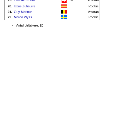
19.
Pascal Rebord
SH
Veteran
20.
Uxue Zufiaurre
Rookie
21.
Guy Marinus
Veteran
22.
Marco Wyss
Rookie
Antall deltakere:
20