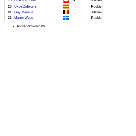
19.
Pascal Rebord
SH
Veteran
20.
Uxue Zufiaurre
Rookie
21.
Guy Marinus
Veteran
22.
Marco Wyss
Rookie
Antall deltakere:
20