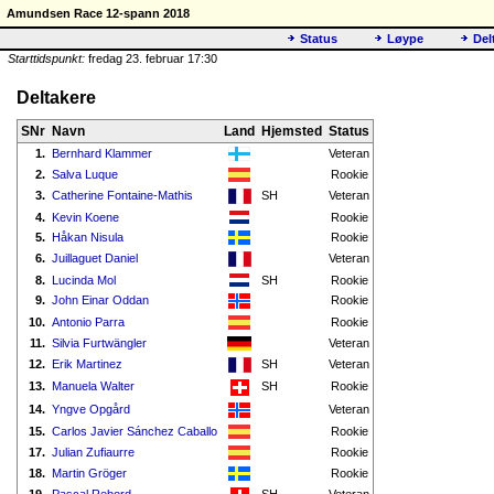
Amundsen Race 12-spann 2018
Status
Løype
Del
Starttidspunkt:
fredag 23. februar 17:30
Deltakere
SNr
Navn
Land
Hjemsted
Status
1.
Bernhard Klammer
Veteran
2.
Salva Luque
Rookie
3.
Catherine Fontaine-Mathis
SH
Veteran
4.
Kevin Koene
Rookie
5.
Håkan Nisula
Rookie
6.
Juillaguet Daniel
Veteran
8.
Lucinda Mol
SH
Rookie
9.
John Einar Oddan
Rookie
10.
Antonio Parra
Rookie
11.
Silvia Furtwängler
Veteran
12.
Erik Martinez
SH
Veteran
13.
Manuela Walter
SH
Rookie
14.
Yngve Opgård
Veteran
15.
Carlos Javier Sánchez Caballo
Rookie
17.
Julian Zufiaurre
Rookie
18.
Martin Gröger
Rookie