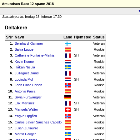
Amundsen Race 12-spann 2018
Starttidspunkt:
fredag 23. februar 17:30
Deltakere
SNr
Navn
Land
Hjemsted
Status
1.
Bernhard Klammer
Veteran
2.
Salva Luque
Rookie
3.
Catherine Fontaine-Mathis
SH
Veteran
4.
Kevin Koene
Rookie
5.
Håkan Nisula
Rookie
6.
Juillaguet Daniel
Veteran
8.
Lucinda Mol
SH
Rookie
9.
John Einar Oddan
Rookie
10.
Antonio Parra
Rookie
11.
Silvia Furtwängler
Veteran
12.
Erik Martinez
SH
Veteran
13.
Manuela Walter
SH
Rookie
14.
Yngve Opgård
Veteran
15.
Carlos Javier Sánchez Caballo
Rookie
17.
Julian Zufiaurre
Rookie
18.
Martin Gröger
Rookie