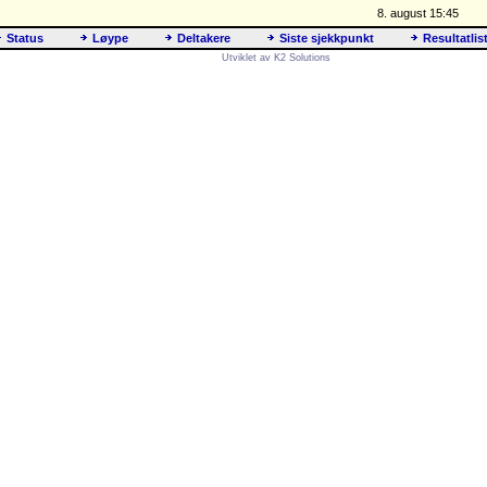
8. august 15:45
Status
Løype
Deltakere
Siste sjekkpunkt
Resultatlis
Utviklet av K2 Solutions