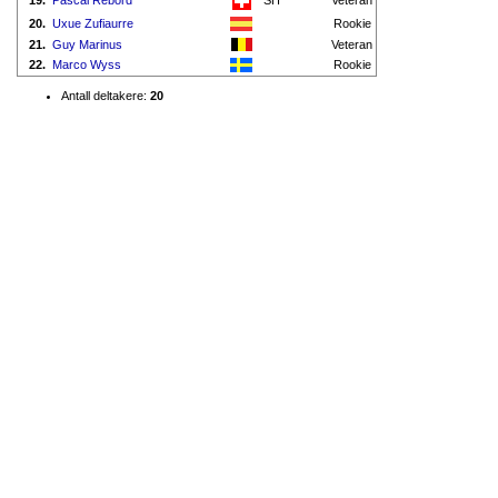
19.
Pascal Rebord
SH
Veteran
20.
Uxue Zufiaurre
Rookie
21.
Guy Marinus
Veteran
22.
Marco Wyss
Rookie
Antall deltakere:
20