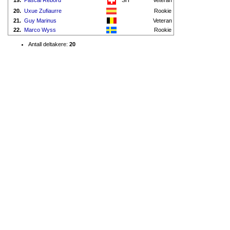
19.
Pascal Rebord
SH
Veteran
20.
Uxue Zufiaurre
Rookie
21.
Guy Marinus
Veteran
22.
Marco Wyss
Rookie
Antall deltakere:
20