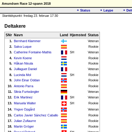
Amundsen Race 12-spann 2018
Status
Løype
Del
Starttidspunkt:
fredag 23. februar 17:30
Deltakere
SNr
Navn
Land
Hjemsted
Status
1.
Bernhard Klammer
Veteran
2.
Salva Luque
Rookie
3.
Catherine Fontaine-Mathis
SH
Veteran
4.
Kevin Koene
Rookie
5.
Håkan Nisula
Rookie
6.
Juillaguet Daniel
Veteran
8.
Lucinda Mol
SH
Rookie
9.
John Einar Oddan
Rookie
10.
Antonio Parra
Rookie
11.
Silvia Furtwängler
Veteran
12.
Erik Martinez
SH
Veteran
13.
Manuela Walter
SH
Rookie
14.
Yngve Opgård
Veteran
15.
Carlos Javier Sánchez Caballo
Rookie
17.
Julian Zufiaurre
Rookie
18.
Martin Gröger
Rookie