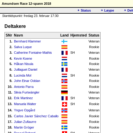
Amundsen Race 12-spann 2018
Status
Løype
Del
Starttidspunkt:
fredag 23. februar 17:30
Deltakere
SNr
Navn
Land
Hjemsted
Status
1.
Bernhard Klammer
Veteran
2.
Salva Luque
Rookie
3.
Catherine Fontaine-Mathis
SH
Veteran
4.
Kevin Koene
Rookie
5.
Håkan Nisula
Rookie
6.
Juillaguet Daniel
Veteran
8.
Lucinda Mol
SH
Rookie
9.
John Einar Oddan
Rookie
10.
Antonio Parra
Rookie
11.
Silvia Furtwängler
Veteran
12.
Erik Martinez
SH
Veteran
13.
Manuela Walter
SH
Rookie
14.
Yngve Opgård
Veteran
15.
Carlos Javier Sánchez Caballo
Rookie
17.
Julian Zufiaurre
Rookie
18.
Martin Gröger
Rookie