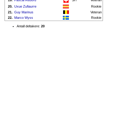
19.
Pascal Rebord
SH
Veteran
20.
Uxue Zufiaurre
Rookie
21.
Guy Marinus
Veteran
22.
Marco Wyss
Rookie
Antall deltakere:
20