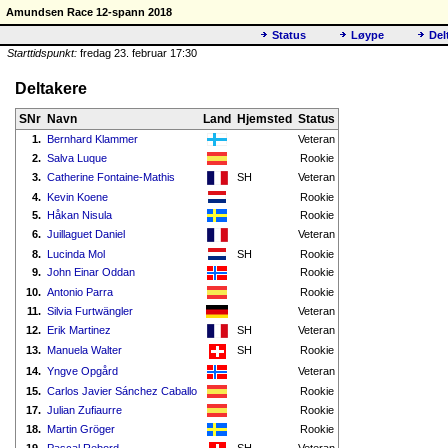
Amundsen Race 12-spann 2018
Status
Løype
Del
Starttidspunkt:
fredag 23. februar 17:30
Deltakere
SNr
Navn
Land
Hjemsted
Status
1.
Bernhard Klammer
Veteran
2.
Salva Luque
Rookie
3.
Catherine Fontaine-Mathis
SH
Veteran
4.
Kevin Koene
Rookie
5.
Håkan Nisula
Rookie
6.
Juillaguet Daniel
Veteran
8.
Lucinda Mol
SH
Rookie
9.
John Einar Oddan
Rookie
10.
Antonio Parra
Rookie
11.
Silvia Furtwängler
Veteran
12.
Erik Martinez
SH
Veteran
13.
Manuela Walter
SH
Rookie
14.
Yngve Opgård
Veteran
15.
Carlos Javier Sánchez Caballo
Rookie
17.
Julian Zufiaurre
Rookie
18.
Martin Gröger
Rookie