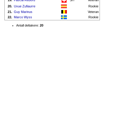
19.
Pascal Rebord
SH
Veteran
20.
Uxue Zufiaurre
Rookie
21.
Guy Marinus
Veteran
22.
Marco Wyss
Rookie
Antall deltakere:
20