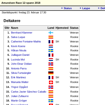
Amundsen Race 12-spann 2018
Status
Løype
Del
Starttidspunkt:
fredag 23. februar 17:30
Deltakere
SNr
Navn
Land
Hjemsted
Status
1.
Bernhard Klammer
Veteran
2.
Salva Luque
Rookie
3.
Catherine Fontaine-Mathis
SH
Veteran
4.
Kevin Koene
Rookie
5.
Håkan Nisula
Rookie
6.
Juillaguet Daniel
Veteran
8.
Lucinda Mol
SH
Rookie
9.
John Einar Oddan
Rookie
10.
Antonio Parra
Rookie
11.
Silvia Furtwängler
Veteran
12.
Erik Martinez
SH
Veteran
13.
Manuela Walter
SH
Rookie
14.
Yngve Opgård
Veteran
15.
Carlos Javier Sánchez Caballo
Rookie
17.
Julian Zufiaurre
Rookie
18.
Martin Gröger
Rookie