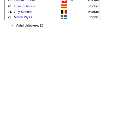
19.
Pascal Rebord
SH
Veteran
20.
Uxue Zufiaurre
Rookie
21.
Guy Marinus
Veteran
22.
Marco Wyss
Rookie
Antall deltakere:
20