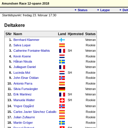
Amundsen Race 12-spann 2018
Status
Løype
Del
Starttidspunkt:
fredag 23. februar 17:30
Deltakere
SNr
Navn
Land
Hjemsted
Status
1.
Bernhard Klammer
Veteran
2.
Salva Luque
Rookie
3.
Catherine Fontaine-Mathis
SH
Veteran
4.
Kevin Koene
Rookie
5.
Håkan Nisula
Rookie
6.
Juillaguet Daniel
Veteran
8.
Lucinda Mol
SH
Rookie
9.
John Einar Oddan
Rookie
10.
Antonio Parra
Rookie
11.
Silvia Furtwängler
Veteran
12.
Erik Martinez
SH
Veteran
13.
Manuela Walter
SH
Rookie
14.
Yngve Opgård
Veteran
15.
Carlos Javier Sánchez Caballo
Rookie
17.
Julian Zufiaurre
Rookie
18.
Martin Gröger
Rookie