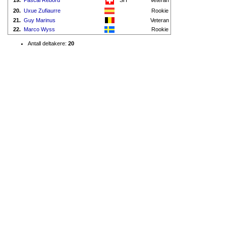
19.
Pascal Rebord
SH
Veteran
20.
Uxue Zufiaurre
Rookie
21.
Guy Marinus
Veteran
22.
Marco Wyss
Rookie
Antall deltakere:
20