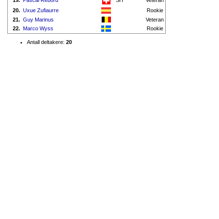
19.
Pascal Rebord
SH
Veteran
20.
Uxue Zufiaurre
Rookie
21.
Guy Marinus
Veteran
22.
Marco Wyss
Rookie
Antall deltakere:
20