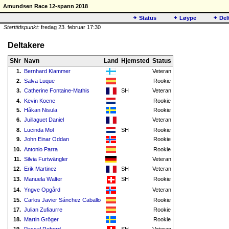
Amundsen Race 12-spann 2018
Status
Løype
Del
Starttidspunkt:
fredag 23. februar 17:30
Deltakere
SNr
Navn
Land
Hjemsted
Status
1.
Bernhard Klammer
Veteran
2.
Salva Luque
Rookie
3.
Catherine Fontaine-Mathis
SH
Veteran
4.
Kevin Koene
Rookie
5.
Håkan Nisula
Rookie
6.
Juillaguet Daniel
Veteran
8.
Lucinda Mol
SH
Rookie
9.
John Einar Oddan
Rookie
10.
Antonio Parra
Rookie
11.
Silvia Furtwängler
Veteran
12.
Erik Martinez
SH
Veteran
13.
Manuela Walter
SH
Rookie
14.
Yngve Opgård
Veteran
15.
Carlos Javier Sánchez Caballo
Rookie
17.
Julian Zufiaurre
Rookie
18.
Martin Gröger
Rookie