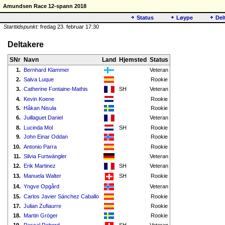
Amundsen Race 12-spann 2018
Status
Løype
Del
Starttidspunkt:
fredag 23. februar 17:30
Deltakere
SNr
Navn
Land
Hjemsted
Status
1.
Bernhard Klammer
Veteran
2.
Salva Luque
Rookie
3.
Catherine Fontaine-Mathis
SH
Veteran
4.
Kevin Koene
Rookie
5.
Håkan Nisula
Rookie
6.
Juillaguet Daniel
Veteran
8.
Lucinda Mol
SH
Rookie
9.
John Einar Oddan
Rookie
10.
Antonio Parra
Rookie
11.
Silvia Furtwängler
Veteran
12.
Erik Martinez
SH
Veteran
13.
Manuela Walter
SH
Rookie
14.
Yngve Opgård
Veteran
15.
Carlos Javier Sánchez Caballo
Rookie
17.
Julian Zufiaurre
Rookie
18.
Martin Gröger
Rookie