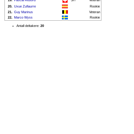
19.
Pascal Rebord
SH
Veteran
20.
Uxue Zufiaurre
Rookie
21.
Guy Marinus
Veteran
22.
Marco Wyss
Rookie
Antall deltakere:
20