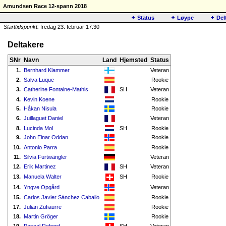
Amundsen Race 12-spann 2018
Status
Løype
Del
Starttidspunkt:
fredag 23. februar 17:30
Deltakere
SNr
Navn
Land
Hjemsted
Status
1.
Bernhard Klammer
Veteran
2.
Salva Luque
Rookie
3.
Catherine Fontaine-Mathis
SH
Veteran
4.
Kevin Koene
Rookie
5.
Håkan Nisula
Rookie
6.
Juillaguet Daniel
Veteran
8.
Lucinda Mol
SH
Rookie
9.
John Einar Oddan
Rookie
10.
Antonio Parra
Rookie
11.
Silvia Furtwängler
Veteran
12.
Erik Martinez
SH
Veteran
13.
Manuela Walter
SH
Rookie
14.
Yngve Opgård
Veteran
15.
Carlos Javier Sánchez Caballo
Rookie
17.
Julian Zufiaurre
Rookie
18.
Martin Gröger
Rookie