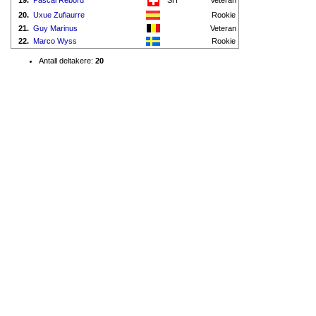
19.
Pascal Rebord
SH
Veteran
20.
Uxue Zufiaurre
Rookie
21.
Guy Marinus
Veteran
22.
Marco Wyss
Rookie
Antall deltakere:
20