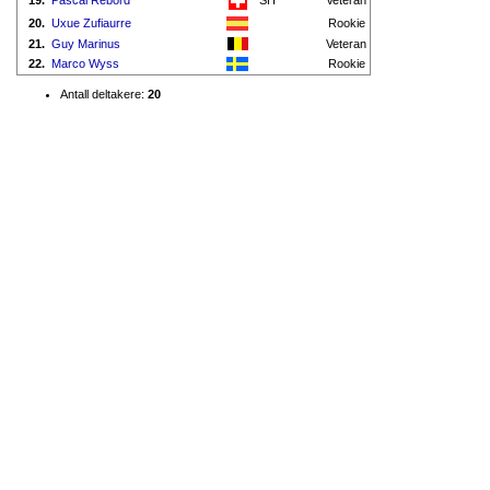
19.
Pascal Rebord
SH
Veteran
20.
Uxue Zufiaurre
Rookie
21.
Guy Marinus
Veteran
22.
Marco Wyss
Rookie
Antall deltakere:
20