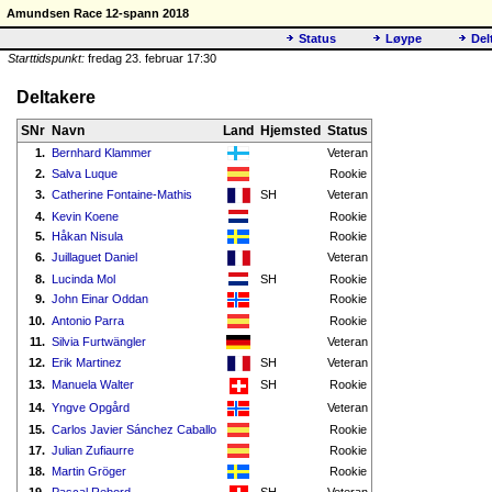
Amundsen Race 12-spann 2018
Status
Løype
Del
Starttidspunkt:
fredag 23. februar 17:30
Deltakere
SNr
Navn
Land
Hjemsted
Status
1.
Bernhard Klammer
Veteran
2.
Salva Luque
Rookie
3.
Catherine Fontaine-Mathis
SH
Veteran
4.
Kevin Koene
Rookie
5.
Håkan Nisula
Rookie
6.
Juillaguet Daniel
Veteran
8.
Lucinda Mol
SH
Rookie
9.
John Einar Oddan
Rookie
10.
Antonio Parra
Rookie
11.
Silvia Furtwängler
Veteran
12.
Erik Martinez
SH
Veteran
13.
Manuela Walter
SH
Rookie
14.
Yngve Opgård
Veteran
15.
Carlos Javier Sánchez Caballo
Rookie
17.
Julian Zufiaurre
Rookie
18.
Martin Gröger
Rookie