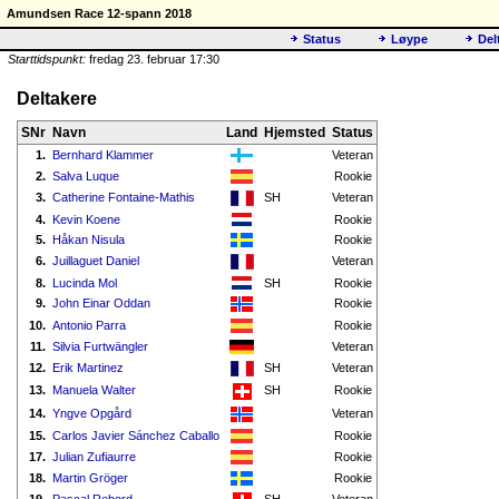
Amundsen Race 12-spann 2018
Status
Løype
Del
Starttidspunkt:
fredag 23. februar 17:30
Deltakere
SNr
Navn
Land
Hjemsted
Status
1.
Bernhard Klammer
Veteran
2.
Salva Luque
Rookie
3.
Catherine Fontaine-Mathis
SH
Veteran
4.
Kevin Koene
Rookie
5.
Håkan Nisula
Rookie
6.
Juillaguet Daniel
Veteran
8.
Lucinda Mol
SH
Rookie
9.
John Einar Oddan
Rookie
10.
Antonio Parra
Rookie
11.
Silvia Furtwängler
Veteran
12.
Erik Martinez
SH
Veteran
13.
Manuela Walter
SH
Rookie
14.
Yngve Opgård
Veteran
15.
Carlos Javier Sánchez Caballo
Rookie
17.
Julian Zufiaurre
Rookie
18.
Martin Gröger
Rookie