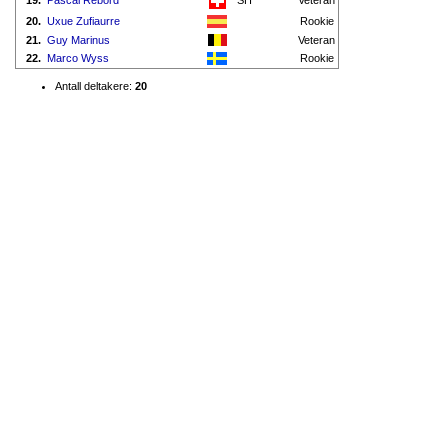
19.
Pascal Rebord
SH
Veteran
20.
Uxue Zufiaurre
Rookie
21.
Guy Marinus
Veteran
22.
Marco Wyss
Rookie
Antall deltakere:
20