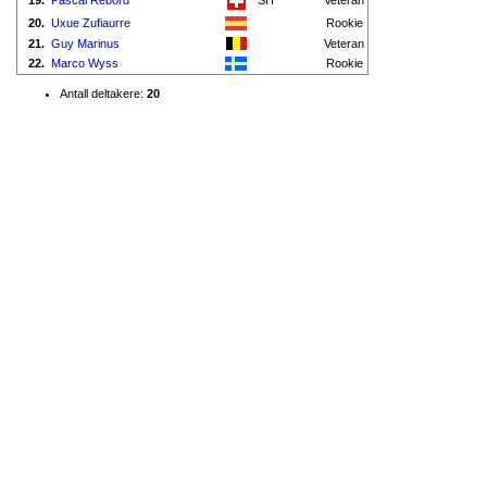
19.
Pascal Rebord
SH
Veteran
20.
Uxue Zufiaurre
Rookie
21.
Guy Marinus
Veteran
22.
Marco Wyss
Rookie
Antall deltakere:
20