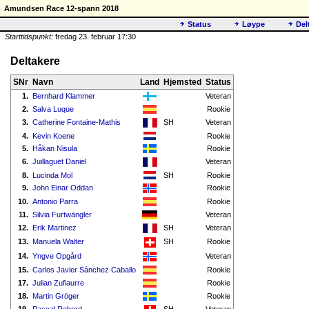
Amundsen Race 12-spann 2018
Status
Løype
Del
Starttidspunkt:
fredag 23. februar 17:30
Deltakere
SNr
Navn
Land
Hjemsted
Status
1.
Bernhard Klammer
Veteran
2.
Salva Luque
Rookie
3.
Catherine Fontaine-Mathis
SH
Veteran
4.
Kevin Koene
Rookie
5.
Håkan Nisula
Rookie
6.
Juillaguet Daniel
Veteran
8.
Lucinda Mol
SH
Rookie
9.
John Einar Oddan
Rookie
10.
Antonio Parra
Rookie
11.
Silvia Furtwängler
Veteran
12.
Erik Martinez
SH
Veteran
13.
Manuela Walter
SH
Rookie
14.
Yngve Opgård
Veteran
15.
Carlos Javier Sánchez Caballo
Rookie
17.
Julian Zufiaurre
Rookie
18.
Martin Gröger
Rookie