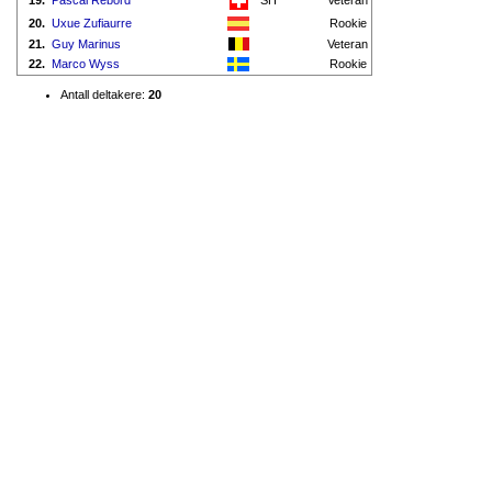
19.
Pascal Rebord
SH
Veteran
20.
Uxue Zufiaurre
Rookie
21.
Guy Marinus
Veteran
22.
Marco Wyss
Rookie
Antall deltakere:
20