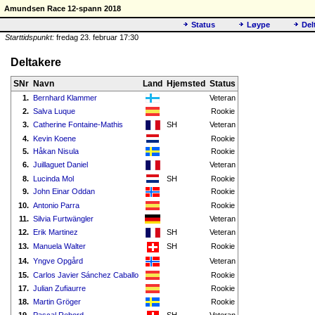
Amundsen Race 12-spann 2018
Status
Løype
Del
Starttidspunkt:
fredag 23. februar 17:30
Deltakere
SNr
Navn
Land
Hjemsted
Status
1.
Bernhard Klammer
Veteran
2.
Salva Luque
Rookie
3.
Catherine Fontaine-Mathis
SH
Veteran
4.
Kevin Koene
Rookie
5.
Håkan Nisula
Rookie
6.
Juillaguet Daniel
Veteran
8.
Lucinda Mol
SH
Rookie
9.
John Einar Oddan
Rookie
10.
Antonio Parra
Rookie
11.
Silvia Furtwängler
Veteran
12.
Erik Martinez
SH
Veteran
13.
Manuela Walter
SH
Rookie
14.
Yngve Opgård
Veteran
15.
Carlos Javier Sánchez Caballo
Rookie
17.
Julian Zufiaurre
Rookie
18.
Martin Gröger
Rookie