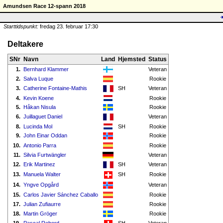
Amundsen Race 12-spann 2018
Starttidspunkt:
fredag 23. februar 17:30
Deltakere
SNr
Navn
Land
Hjemsted
Status
1.
Bernhard Klammer
Veteran
2.
Salva Luque
Rookie
3.
Catherine Fontaine-Mathis
SH
Veteran
4.
Kevin Koene
Rookie
5.
Håkan Nisula
Rookie
6.
Juillaguet Daniel
Veteran
8.
Lucinda Mol
SH
Rookie
9.
John Einar Oddan
Rookie
10.
Antonio Parra
Rookie
11.
Silvia Furtwängler
Veteran
12.
Erik Martinez
SH
Veteran
13.
Manuela Walter
SH
Rookie
14.
Yngve Opgård
Veteran
15.
Carlos Javier Sánchez Caballo
Rookie
17.
Julian Zufiaurre
Rookie
18.
Martin Gröger
Rookie