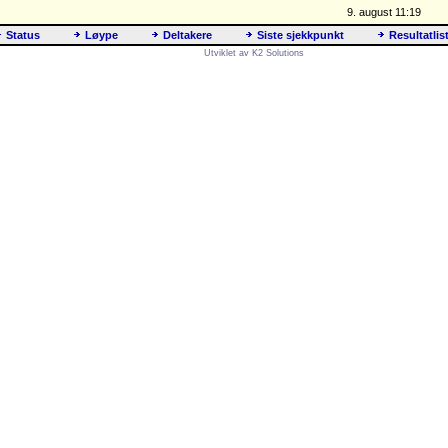
9. august 11:19
Status
Løype
Deltakere
Siste sjekkpunkt
Resultatlis
Utviklet av K2 Solutions