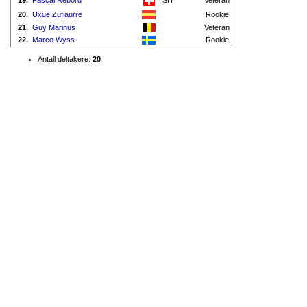
19.
Pascal Rebord
SH
Veteran
20.
Uxue Zufiaurre
Rookie
21.
Guy Marinus
Veteran
22.
Marco Wyss
Rookie
Antall deltakere:
20