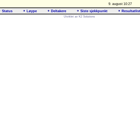
9. august 10:27
Status
Løype
Deltakere
Siste sjekkpunkt
Resultatlis
Utviklet av K2 Solutions