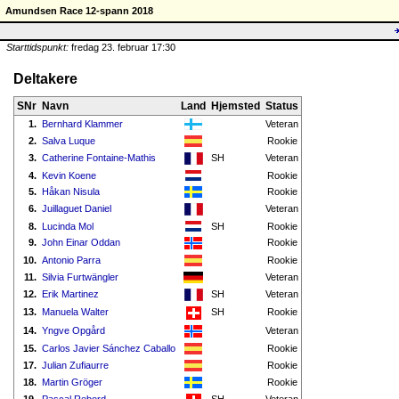
Amundsen Race 12-spann 2018
Starttidspunkt:
fredag 23. februar 17:30
Deltakere
SNr
Navn
Land
Hjemsted
Status
1.
Bernhard Klammer
Veteran
2.
Salva Luque
Rookie
3.
Catherine Fontaine-Mathis
SH
Veteran
4.
Kevin Koene
Rookie
5.
Håkan Nisula
Rookie
6.
Juillaguet Daniel
Veteran
8.
Lucinda Mol
SH
Rookie
9.
John Einar Oddan
Rookie
10.
Antonio Parra
Rookie
11.
Silvia Furtwängler
Veteran
12.
Erik Martinez
SH
Veteran
13.
Manuela Walter
SH
Rookie
14.
Yngve Opgård
Veteran
15.
Carlos Javier Sánchez Caballo
Rookie
17.
Julian Zufiaurre
Rookie
18.
Martin Gröger
Rookie