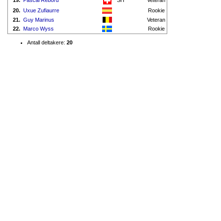
19.
Pascal Rebord
SH
Veteran
20.
Uxue Zufiaurre
Rookie
21.
Guy Marinus
Veteran
22.
Marco Wyss
Rookie
Antall deltakere:
20