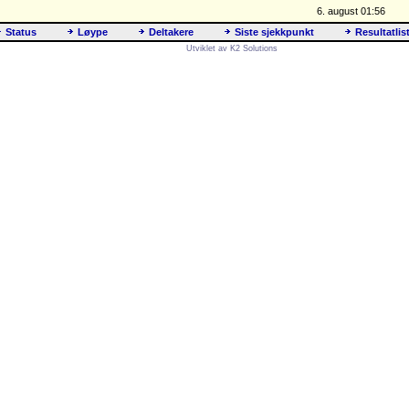
6. august 01:56
Status
Løype
Deltakere
Siste sjekkpunkt
Resultatlis
Utviklet av K2 Solutions