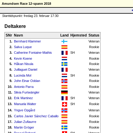
Amundsen Race 12-spann 2018
Starttidspunkt:
fredag 23. februar 17:30
Deltakere
SNr
Navn
Land
Hjemsted
Status
1.
Bernhard Klammer
Veteran
2.
Salva Luque
Rookie
3.
Catherine Fontaine-Mathis
SH
Veteran
4.
Kevin Koene
Rookie
5.
Håkan Nisula
Rookie
6.
Juillaguet Daniel
Veteran
8.
Lucinda Mol
SH
Rookie
9.
John Einar Oddan
Rookie
10.
Antonio Parra
Rookie
11.
Silvia Furtwängler
Veteran
12.
Erik Martinez
SH
Veteran
13.
Manuela Walter
SH
Rookie
14.
Yngve Opgård
Veteran
15.
Carlos Javier Sánchez Caballo
Rookie
17.
Julian Zufiaurre
Rookie
18.
Martin Gröger
Rookie