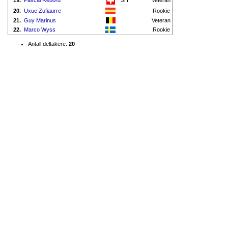
19.
Pascal Rebord
SH
Veteran
20.
Uxue Zufiaurre
Rookie
21.
Guy Marinus
Veteran
22.
Marco Wyss
Rookie
Antall deltakere:
20