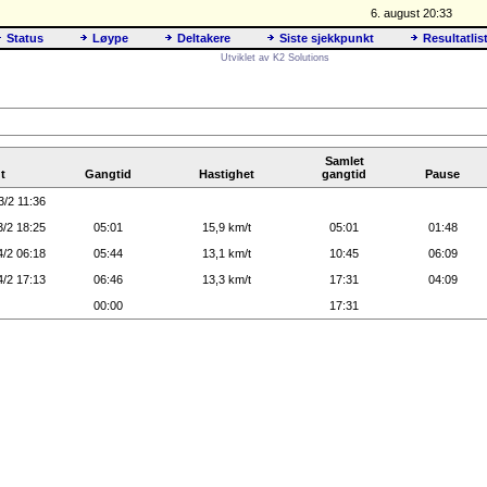
6. august 20:33
Status
Løype
Deltakere
Siste sjekkpunkt
Resultatlis
Utviklet av K2 Solutions
Samlet
t
Gangtid
Hastighet
gangtid
Pause
3/2 11:36
3/2 18:25
05:01
15,9 km/t
05:01
01:48
4/2 06:18
05:44
13,1 km/t
10:45
06:09
4/2 17:13
06:46
13,3 km/t
17:31
04:09
00:00
17:31