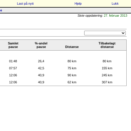
Last på nytt
Hjelp
Lukk
te
Siste oppdatering:
27. februar 2013
Samlet
%-andel
Tilbakelagt
pause
pause
Distanse
distanse
01:48
26,4
80 km
80 km
07:57
42,5
75 km
155 km
12:06
40,9
90 km
245 km
12:06
40,9
62 km
307 km