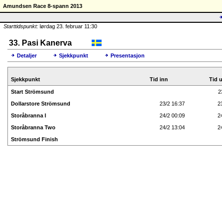
Amundsen Race 8-spann 2013
Starttidspunkt:
lørdag 23. februar 11:30
33. Pasi Kanerva
Detaljer
Sjekkpunkt
Presentasjon
Sjekkpunkt
Tid inn
Tid u
Start Strömsund
2
Dollarstore Strömsund
23/2 16:37
2
Storåbranna I
24/2 00:09
2
Storåbranna Two
24/2 13:04
2
Strömsund Finish