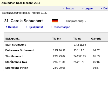
Amundsen Race 8-spann 2013
Status
Løype
Del
Starttidspunkt:
lørdag 23. februar 11:30
31. Carola Schuchert
Sluttplassering: 2
Detaljer
Sjekkpunkt
Presentasjon
Sjekkpunkt
Tid inn
Tid ut
Gangtid
Start Strömsund
23/2 11:34
Dollarstore Strömsund
23/2 16:31
23/2 17:31
04:57
Storåbranna I
23/2 23:04
24/2 05:15
05:33
Storåbranna Two
24/2 11:31
24/2 15:31
06:16
Strömsund Finish
24/2 20:08
04:37