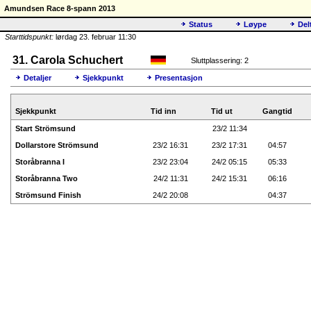
Amundsen Race 8-spann 2013
Status
Løype
Del
Starttidspunkt:
lørdag 23. februar 11:30
31. Carola Schuchert
Sluttplassering: 2
Detaljer
Sjekkpunkt
Presentasjon
Sjekkpunkt
Tid inn
Tid ut
Gangtid
Start Strömsund
23/2 11:34
Dollarstore Strömsund
23/2 16:31
23/2 17:31
04:57
Storåbranna I
23/2 23:04
24/2 05:15
05:33
Storåbranna Two
24/2 11:31
24/2 15:31
06:16
Strömsund Finish
24/2 20:08
04:37