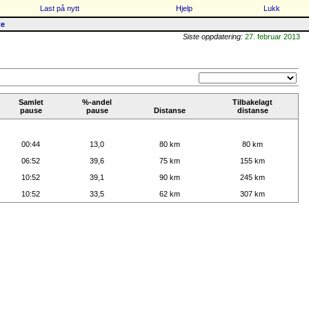
Last på nytt
Hjelp
Lukk
te
Siste oppdatering:
27. februar 2013
Samlet
%-andel
Tilbakelagt
pause
pause
Distanse
distanse
00:44
13,0
80 km
80 km
06:52
39,6
75 km
155 km
10:52
39,1
90 km
245 km
10:52
33,5
62 km
307 km