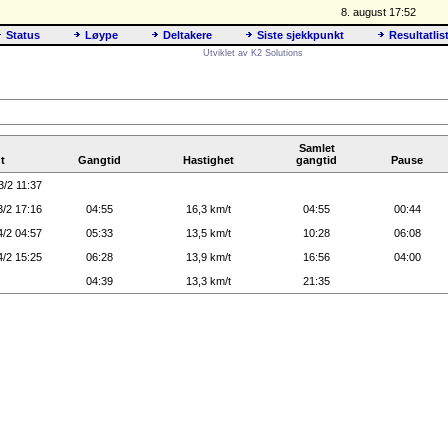
8. august 17:52
Status
Løype
Deltakere
Siste sjekkpunkt
Resultatlis
Utviklet av K2 Solutions
Samlet
t
Gangtid
Hastighet
gangtid
Pause
3/2 11:37
3/2 17:16
04:55
16,3 km/t
04:55
00:44
4/2 04:57
05:33
13,5 km/t
10:28
06:08
4/2 15:25
06:28
13,9 km/t
16:56
04:00
04:39
13,3 km/t
21:35