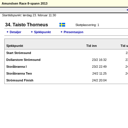
Amundsen Race 8-spann 2013
Starttidspunkt:
lørdag 23. februar 11:30
34. Taisto Thorneus
Sluttplassering: 1
Detaljer
Sjekkpunkt
Presentasjon
Sjekkpunkt
Tid inn
Tid u
Start Strömsund
2
Dollarstore Strömsund
23/2 16:32
2
Storåbranna I
23/2 22:49
2
Storåbranna Two
24/2 11:25
2
Strömsund Finish
24/2 20:04