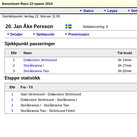
Amundsen Race 12-spann 2014
Status
Løype
Del
Starttidspunkt:
lørdag 22. februar 11:00
20. Jan Åke Persson
Sluttplassering: 8
Detaljer
Sjekkpunkt
Presentasjon
Sjekkpunkt passeringer
ENr
Navn
Tid brukt
1
Dollarstore Strömsund
6h 19min
2
Storåbranna I
6h 27min
3
Storåbranna Two
6h 02min
Etappe statistikk
ENr
Fra - Til
1
Start Strömsund - Dollarstore Strömsund
2
Dollarstore Strömsund - Storåbranna I
3
Storåbranna I - Storåbranna Two
4
Storåbranna Two - Strömsund Finish