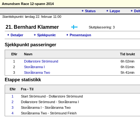
Amundsen Race 12-spann 2014
Status
Løype
Del
Starttidspunkt:
lørdag 22. februar 11:00
21. Bernhard Klammer
Sluttplassering: 3
Detaljer
Sjekkpunkt
Presentasjon
Sjekkpunkt passeringer
ENr
Navn
Tid brukt
1
Dollarstore Strömsund
6h 02min
2
Storåbranna I
6h 01min
3
Storåbranna Two
5h 41min
Etappe statistikk
ENr
Fra - Til
1
Start Strömsund - Dollarstore Strömsund
2
Dollarstore Strömsund - Storåbranna I
3
Storåbranna I - Storåbranna Two
4
Storåbranna Two - Strömsund Finish