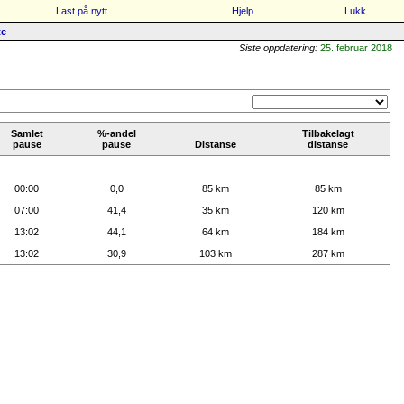
Last på nytt
Hjelp
Lukk
te
Siste oppdatering:
25. februar 2018
Samlet
%-andel
Tilbakelagt
pause
pause
Distanse
distanse
00:00
0,0
85 km
85 km
07:00
41,4
35 km
120 km
13:02
44,1
64 km
184 km
13:02
30,9
103 km
287 km