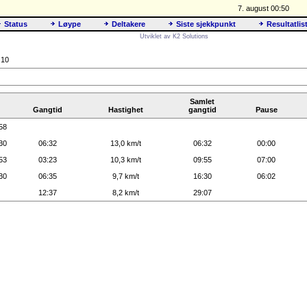
7. august 00:50
Status
Løype
Deltakere
Siste sjekkpunkt
Resultatlis
Utviklet av K2 Solutions
 10
Samlet
Gangtid
Hastighet
gangtid
Pause
58
30
06:32
13,0 km/t
06:32
00:00
53
03:23
10,3 km/t
09:55
07:00
30
06:35
9,7 km/t
16:30
06:02
12:37
8,2 km/t
29:07