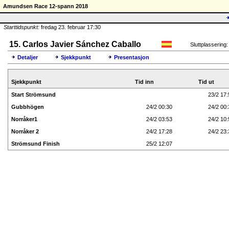
Amundsen Race 12-spann 2018
Starttidspunkt:
fredag 23. februar 17:30
15. Carlos Javier Sánchez Caballo
Sluttplassering:
Detaljer
Sjekkpunkt
Presentasjon
Sjekkpunkt
Tid inn
Tid ut
Start Strömsund
23/2 17:
Gubbhögen
24/2 00:30
24/2 00:
Norråker1
24/2 03:53
24/2 10:
Norråker 2
24/2 17:28
24/2 23:
Strömsund Finish
25/2 12:07