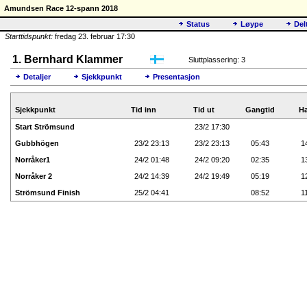
Amundsen Race 12-spann 2018
Status
Løype
Del
Starttidspunkt:
fredag 23. februar 17:30
1. Bernhard Klammer
Sluttplassering: 3
Detaljer
Sjekkpunkt
Presentasjon
Sjekkpunkt
Tid inn
Tid ut
Gangtid
Ha
Start Strömsund
23/2 17:30
Gubbhögen
23/2 23:13
23/2 23:13
05:43
1
Norråker1
24/2 01:48
24/2 09:20
02:35
1
Norråker 2
24/2 14:39
24/2 19:49
05:19
1
Strömsund Finish
25/2 04:41
08:52
1