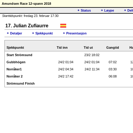
Amundsen Race 12-spann 2018
Status
Løype
Del
Starttidspunkt:
fredag 23. februar 17:30
17. Julian Zufiaurre
Detaljer
Sjekkpunkt
Presentasjon
Sjekkpunkt
Tid inn
Tid ut
Gangtid
Ha
Start Strömsund
23/2 18:02
Gubbhögen
24/2 01:04
24/2 01:04
07:02
1
Norråker1
24/2 04:34
24/2 11:34
03:30
1
Norråker 2
24/2 17:42
06:08
1
Strömsund Finish