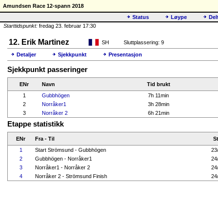
Amundsen Race 12-spann 2018
Status
Løype
Del
Starttidspunkt:
fredag 23. februar 17:30
12. Erik Martinez
SH
Sluttplassering: 9
Detaljer
Sjekkpunkt
Presentasjon
Sjekkpunkt passeringer
ENr
Navn
Tid brukt
1
Gubbhögen
7h 11min
2
Norråker1
3h 28min
3
Norråker 2
6h 21min
Etappe statistikk
ENr
Fra - Til
St
1
Start Strömsund - Gubbhögen
23
2
Gubbhögen - Norråker1
24
3
Norråker1 - Norråker 2
24
4
Norråker 2 - Strömsund Finish
24