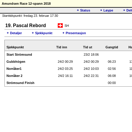
Amundsen Race 12-spann 2018
Status
Løype
Del
Starttidspunkt:
fredag 23. februar 17:30
19. Pascal Rebord
SH
Detaljer
Sjekkpunkt
Presentasjon
Sjekkpunkt
Tid inn
Tid ut
Gangtid
Ha
Start Strömsund
23/2 18:06
Gubbhögen
24/2 00:29
24/2 00:29
06:23
1
Norråker1
24/2 03:25
24/2 10:03
02:56
1
Norråker 2
24/2 16:11
24/2 22:31
06:08
1
Strömsund Finish
00:00