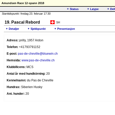
Amundsen Race 12-spann 2018
Status
Løype
Del
Starttidspunkt:
fredag 23. februar 17:30
19. Pascal Rebord
SH
Detaljer
Sjekkpunkt
Presentasjon
Adress:
prilly, 1957 Ardon
Telefon:
+41793791152
E-post:
pas-de-cheville@bluewin.ch
Hemsida:
www.pas-de-cheville.ch
Klubb/licens:
MCS
Antal år med hundkörning:
20
Kennelnamn:
du Pas de Cheville
Hundras:
Siberien Husky
Ant. hunder:
20