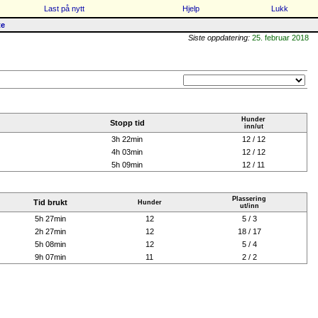
Last på nytt
Hjelp
Lukk
te
Siste oppdatering:
25. februar 2018
Hunder
Stopp tid
inn/ut
3h 22min
12 / 12
4h 03min
12 / 12
5h 09min
12 / 11
Plassering
Tid brukt
Hunder
ut/inn
5h 27min
12
5 / 3
2h 27min
12
18 / 17
5h 08min
12
5 / 4
9h 07min
11
2 / 2