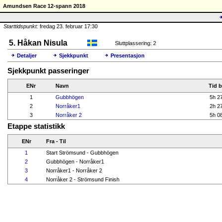
Amundsen Race 12-spann 2018
Starttidspunkt:
fredag 23. februar 17:30
5. Håkan Nisula
Sluttplassering: 2
Detaljer
Sjekkpunkt
Presentasjon
Sjekkpunkt passeringer
ENr
Navn
Tid b
1
Gubbhögen
5h 2
2
Norråker1
2h 2
3
Norråker 2
5h 0
Etappe statistikk
ENr
Fra - Til
1
Start Strömsund - Gubbhögen
2
Gubbhögen - Norråker1
3
Norråker1 - Norråker 2
4
Norråker 2 - Strömsund Finish