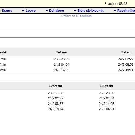
8. august 06:48
Status
Løype
Deltakere
Siste sjekkpunkt
Resultatlis
Utviklet av K2 Solutions
rukt
Tid inn
Tid ut
7min
23/2 23:05
24/2 02:27
7min
24/2 04:54
24/2 08:57
8min
24/2 14:05
24/2 19:14
Start tid
Slutt tid
23/2 17:38
23/2 23:05
24/2 02:27
24/2 04:54
24/2 08:57
24/2 14:05
24/2 19:14
25/2 04:21