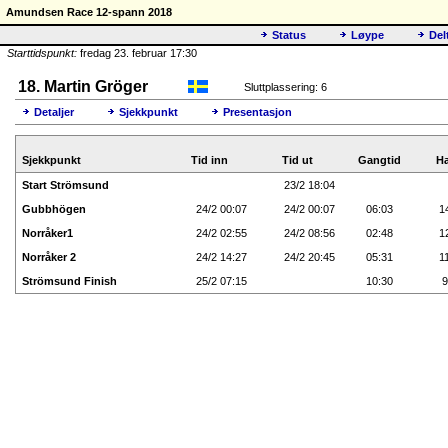
Amundsen Race 12-spann 2018
Status
Løype
Del
Starttidspunkt:
fredag 23. februar 17:30
18. Martin Gröger
Sluttplassering: 6
Detaljer
Sjekkpunkt
Presentasjon
Sjekkpunkt
Tid inn
Tid ut
Gangtid
Ha
Start Strömsund
23/2 18:04
Gubbhögen
24/2 00:07
24/2 00:07
06:03
1
Norråker1
24/2 02:55
24/2 08:56
02:48
1
Norråker 2
24/2 14:27
24/2 20:45
05:31
1
Strömsund Finish
25/2 07:15
10:30
9