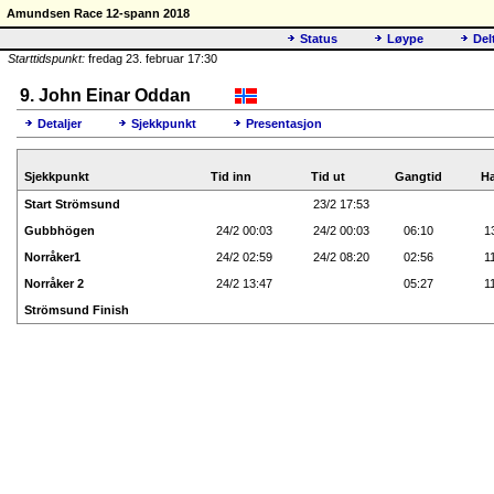
Amundsen Race 12-spann 2018
Status
Løype
Del
Starttidspunkt:
fredag 23. februar 17:30
9. John Einar Oddan
Detaljer
Sjekkpunkt
Presentasjon
Sjekkpunkt
Tid inn
Tid ut
Gangtid
Ha
Start Strömsund
23/2 17:53
Gubbhögen
24/2 00:03
24/2 00:03
06:10
1
Norråker1
24/2 02:59
24/2 08:20
02:56
1
Norråker 2
24/2 13:47
05:27
1
Strömsund Finish